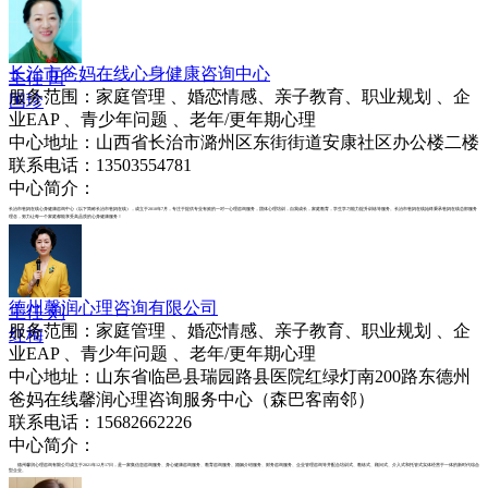
长治市爸妈在线心身健康咨询中心
主任 田
服务范围：家庭管理 、婚恋情感、亲子教育、职业规划 、企
国珍
业EAP 、青少年问题 、老年/更年期心理
中心地址：山西省长治市潞州区东街街道安康社区办公楼二楼
联系电话：13503554781
中心简介：
长治市爸妈在线心身健康咨询中心（以下简称长治市爸妈在线），成立于2010年7月，专注于提供专业有效的一对一心理咨询服务，团体心理培训，自我成长，家庭教育，学生学习能力提升训练等服务。长治市爸妈在线始终秉承爸妈在线总部服务
理念，努力让每一个家庭都能享受高品质的心身健康服务！
德州馨润心理咨询有限公司
主任 刘
服务范围：家庭管理 、婚恋情感、亲子教育、职业规划 、企
红梅
业EAP 、青少年问题 、老年/更年期心理
中心地址：山东省临邑县瑞园路县医院红绿灯南200路东德州
爸妈在线馨润心理咨询服务中心（森巴客南邻）
联系电话：15682662226
中心简介：
德州馨润心理咨询有限公司成立于2021年12月17日，是一家集信息咨询服务、身心健康咨询服务、教育咨询服务、婚姻介绍服务、财务咨询服务、企业管理咨询等并配合培训式、教练式、顾问式、介入式和托管式实体经营于一体的新时代综合
型企业。