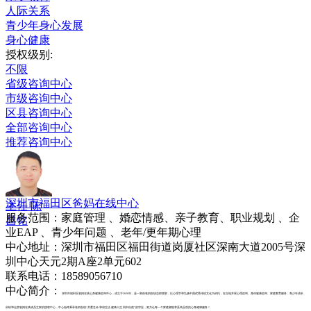
人际关系
青少年身心发展
身心健康
授权级别:
不限
省级咨询中心
市级咨询中心
区县咨询中心
全部咨询中心
推荐咨询中心
深圳市福田区爸妈在线中心
主任 陈
服务范围：家庭管理 、婚恋情感、亲子教育、职业规划 、企
昌铭
业EAP 、青少年问题 、老年/更年期心理
中心地址：深圳市福田区福田街道岗厦社区深南大道2005号深
圳中心天元2期A座2单元602
联系电话：18589056710
中心简介：
深圳市福田区爸妈在线心身健康咨询中心，成立于2026年，是一家由爸妈在线总部授权，以心理学和弘扬中国优秀传统文化为依托，在当地开展心理咨询、身体健康咨询、家庭教育服务、青少年成长
训练和运营爸妈在线成员之家的授权中心，中心始终秉承爸妈在线“关爱生命 和谐生活 健康人生 回归自然”的宗旨，努力让每一个家庭都能享受高品质的心身健康服务！