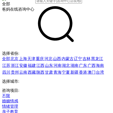
全部
爸妈在线咨询中心
选择省份:
全部
北京
上海
天津
重庆
河北
山西
内蒙古
辽宁
吉林
黑龙江
江苏
浙江
安徽
福建
江西
山东
河南
湖北
湖南
广东
广西
海南
四川
贵州
云南
西藏
陕西
甘肃
青海
宁夏
新疆
香港
澳门
台湾
选择城市:
咨询项目:
不限
婚姻情感
情绪管理
亲子教育