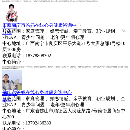
她的人生信条是“人生不要怕变化，唯一不变的就是变化”，并始终以与时俱进的姿态迎接挑战。在企业管理中，她注重价值观和精神追求，认为企业的长远发展离不开崇高的信仰和责任感。
广西南宁市爸妈在线心身健康咨询中心
主任 韦
服务范围：家庭管理 、婚恋情感、亲子教育、职业规划 、企
红梅
业EAP 、青少年问题 、老年/更年期心理
中心地址：广西南宁市良庆区平乐大道21号大唐总部1号楼10
层1006房
联系电话：18378808302
中心简介：
广西南宁市爸妈在线心身健康咨询中心成立于2019年7月2日，是南宁市登记注册的专业心理咨询机构，专注于提供专业有效的一对一心理咨询服务，学生学习能力提升训练服务。南宁市爸妈在线始终秉承爸妈在线总部服务理念，努力让每一个家庭
都能享受高品质的心身健康服务！
佛山市爸妈在线心身健康咨询中心
主任 区
服务范围：家庭管理 、婚恋情感、亲子教育、职业规划 、企
慕玲
业EAP 、青少年问题 、老年/更年期心理
中心地址：广东省佛山市顺德区大良蓬莱路2号德怡居商务中
心209
联系电话：13702436383
中心简介：