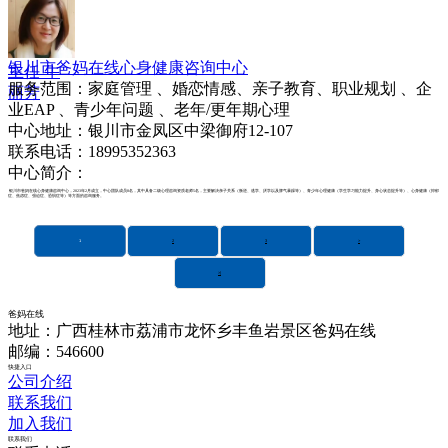
银川市爸妈在线心身健康咨询中心
主任 牛
服务范围：家庭管理 、婚恋情感、亲子教育、职业规划 、企
丽芳
业EAP 、青少年问题 、老年/更年期心理
中心地址：银川市金凤区中梁御府12-107
联系电话：18995352363
中心简介：
银川市爸妈在线心身健康咨询中心，2023年2月成立，中心团队成员8名，其中具备二级心理咨询资质老师5名，主要解决亲子关系（叛逆、逃学、厌学以及脾气暴躁等）、青少年心理健康（学生学习能力提升、身心状态提升等）、心身健康（抑郁
症、焦虑症、强迫症、恐惧症等）等方面的咨询服务。
1
2
3
>
>|
爸妈在线
地址：广西桂林市荔浦市龙怀乡丰鱼岩景区爸妈在线
邮编：546600
快捷入口
公司介绍
联系我们
加入我们
联系我们