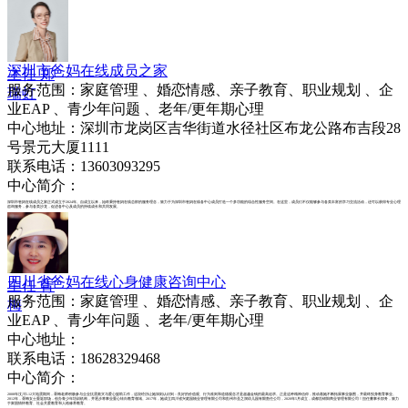
深圳市爸妈在线成员之家
主任 郑
服务范围：家庭管理 、婚恋情感、亲子教育、职业规划 、企
瑞虹
业EAP 、青少年问题 、老年/更年期心理
中心地址：深圳市龙岗区吉华街道水径社区布龙公路布吉段28
号景元大厦1111
联系电话：13603093295
中心简介：
深圳市爸妈在线成员之家正式成立于2024年。自成立以来，始终秉持爸妈在线总部的服务理念，致力于为深圳市爸妈在线各中心成员打造一个多功能的综合性服务空间。在这里，成员们不仅能够参与各类丰富的学习交流活动，还可以获得专业心理
咨询服务，参与各类沙龙，促进各中心及成员的持续成长和共同发展。
四川省爸妈在线心身健康咨询中心
主任 胥
服务范围：家庭管理 、婚恋情感、亲子教育、职业规划 、企
梅
业EAP 、青少年问题 、老年/更年期心理
中心地址：
联系电话：18628329468
中心简介：
2008年汶川5.12大地震期间，胥梅老师积极参与企业抗震救灾与爱心援助工作，这段经历让她深刻认识到：良好的价值观、行为准则和道德观念才是超越金钱的最高追求。正是这种精神信仰，推动着她不断拓展事业版图，并最终投身教育事业。
2012年，胥梅女士重返职场，创办青少年培训机构，并逐步将事业重心转向教育领域。2017年，她成立四川省兴庭园物业管理有限公司和彭州市圣之洞幼儿园有限责任公司，2020年5月成立，成都浩锦阳商业管理有限公司！担任董事长职务，致力
于家国情怀教育、社会关爱教育和人格修养教育。