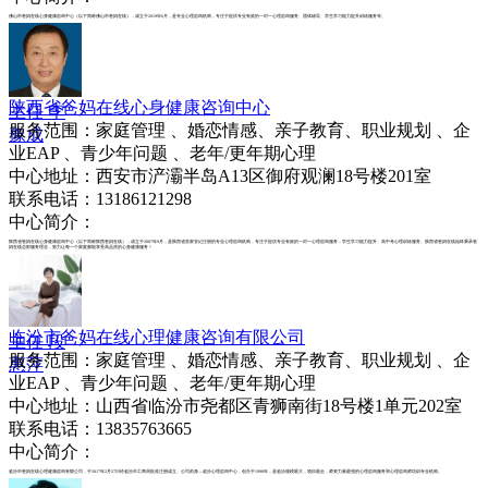
佛山市爸妈在线心身健康咨询中心（以下简称佛山市爸妈在线），成立于2019年6月，是专业心理咨询机构，专注于提供专业有效的一对一心理咨询服务、团体辅导、学生学习能力提升训练服务等。
陕西省爸妈在线心身健康咨询中心
主任 李
服务范围：家庭管理 、婚恋情感、亲子教育、职业规划 、企
豫成
业EAP 、青少年问题 、老年/更年期心理
中心地址：西安市浐灞半岛A13区御府观澜18号楼201室
联系电话：13186121298
中心简介：
陕西省爸妈在线心身健康咨询中心（以下简称陕西爸妈在线），成立于2007年9月，是陕西省首家登记注册的专业心理咨询机构，专注于提供专业有效的一对一心理咨询服务，学生学习能力提升、高中考心理训练服务。陕西省爸妈在线始终秉承爸
妈在线总部服务理念，努力让每一个家庭都能享受高品质的心身健康服务！
临汾市爸妈在线心理健康咨询有限公司
主任 段
服务范围：家庭管理 、婚恋情感、亲子教育、职业规划 、企
惠萍
业EAP 、青少年问题 、老年/更年期心理
中心地址：山西省临汾市尧都区青狮南街18号楼1单元202室
联系电话：13835763665
中心简介：
临汾市爸妈在线心理健康咨询有限公司，于2017年2月27日经临汾市工商局批准注册成立。公司前身—临汾心理咨询中心，创办于1998年，是临汾规模最大，项目最全，师资力量最强的心理咨询服务和心理咨询师培训专业机构。