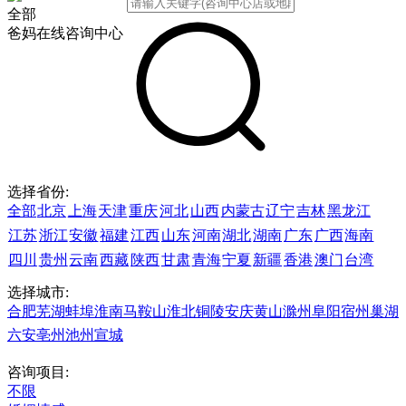
全部
爸妈在线咨询中心
选择省份:
全部
北京
上海
天津
重庆
河北
山西
内蒙古
辽宁
吉林
黑龙江
江苏
浙江
安徽
福建
江西
山东
河南
湖北
湖南
广东
广西
海南
四川
贵州
云南
西藏
陕西
甘肃
青海
宁夏
新疆
香港
澳门
台湾
选择城市:
合肥
芜湖
蚌埠
淮南
马鞍山
淮北
铜陵
安庆
黄山
滁州
阜阳
宿州
巢湖
六安
亳州
池州
宣城
咨询项目:
不限