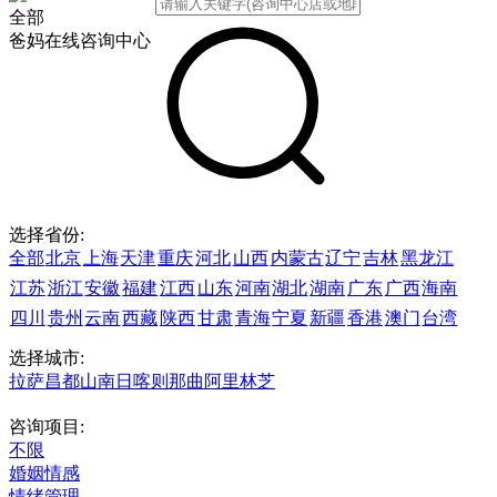
全部
爸妈在线咨询中心
选择省份:
全部
北京
上海
天津
重庆
河北
山西
内蒙古
辽宁
吉林
黑龙江
江苏
浙江
安徽
福建
江西
山东
河南
湖北
湖南
广东
广西
海南
四川
贵州
云南
西藏
陕西
甘肃
青海
宁夏
新疆
香港
澳门
台湾
选择城市:
拉萨
昌都
山南
日喀则
那曲
阿里
林芝
咨询项目:
不限
婚姻情感
情绪管理