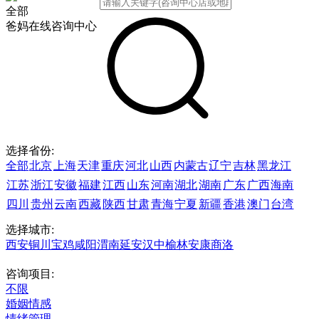
全部
爸妈在线咨询中心
选择省份:
全部
北京
上海
天津
重庆
河北
山西
内蒙古
辽宁
吉林
黑龙江
江苏
浙江
安徽
福建
江西
山东
河南
湖北
湖南
广东
广西
海南
四川
贵州
云南
西藏
陕西
甘肃
青海
宁夏
新疆
香港
澳门
台湾
选择城市:
西安
铜川
宝鸡
咸阳
渭南
延安
汉中
榆林
安康
商洛
咨询项目:
不限
婚姻情感
情绪管理