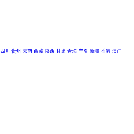
四川
贵州
云南
西藏
陕西
甘肃
青海
宁夏
新疆
香港
澳门