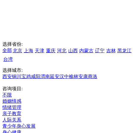
选择省份:
全部
北京
上海
天津
重庆
河北
山西
内蒙古
辽宁
吉林
黑龙江
台湾
选择城市:
西安
铜川
宝鸡
咸阳
渭南
延安
汉中
榆林
安康
商洛
咨询项目:
不限
婚姻情感
情绪管理
亲子教育
人际关系
青少年身心发展
身心健康