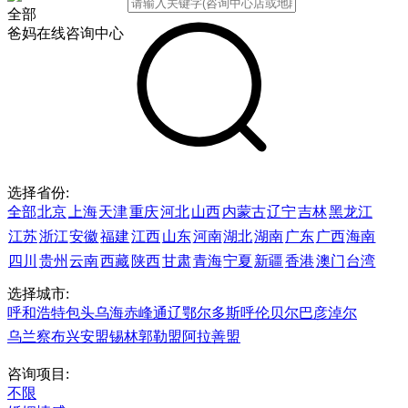
全部
爸妈在线咨询中心
选择省份:
全部
北京
上海
天津
重庆
河北
山西
内蒙古
辽宁
吉林
黑龙江
江苏
浙江
安徽
福建
江西
山东
河南
湖北
湖南
广东
广西
海南
四川
贵州
云南
西藏
陕西
甘肃
青海
宁夏
新疆
香港
澳门
台湾
选择城市:
呼和浩特
包头
乌海
赤峰
通辽
鄂尔多斯
呼伦贝尔
巴彦淖尔
乌兰察布
兴安盟
锡林郭勒盟
阿拉善盟
咨询项目:
不限