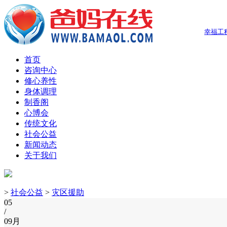
幸福工
首页
咨询中心
修心养性
身体调理
制香阁
心博会
传统文化
社会公益
新闻动态
关于我们
>
社会公益
>
灾区援助
05
/
09月