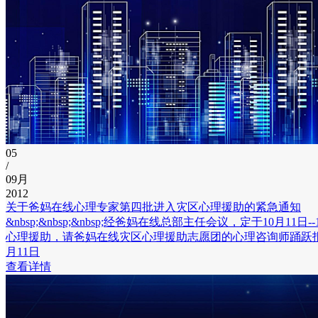
05
/
09月
2012
关于爸妈在线心理专家第四批进入灾区心理援助的紧急通知
&nbsp;&nbsp;&nbsp;经爸妈在线总部主任会议，定于10月
心理援助，请爸妈在线灾区心理援助志愿团的心理咨询师踊跃报
月11日
查看详情