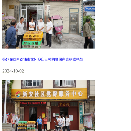
爸妈在线向荔浦市龙怀乡庆云村的贫困家庭捐赠鸭苗
2024-10-02