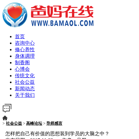
首页
咨询中心
修心养性
身体调理
制香阁
心博会
传统文化
社会公益
新闻动态
关于我们
>
社会公益
>
高峰论坛
>
导师感言
怎样把自己有价值的思想装到学员的大脑之中？