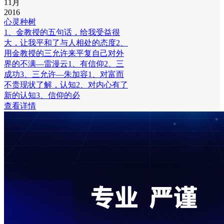
11月
2016
心灵种树
1、金教授的五句话，给我受益很
大，让我平和了与人相处的态度2、
用金教授的三允许来平复自己对外
界的不满—雷漫云1、有信仰2、三
成功3、三允许—朱加容1、对富而
不贵现状了解，认知2、对内心有了
新的认知3、信仰的必
查看详情