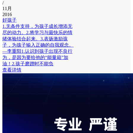
/
11月
2016
好孩子
1.无条件支持，为孩子成长增添无
尽的动力。2.将学习与最快乐的情
绪体验结合起来。3.表扬激励孩
子，为孩子输入正确的自我观念。
—李重阳1.认识到孩子出现不良行
为，是因为要给他的“能量箱”加
油！2.孩子磨蹭时不能负
查看详情