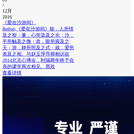
/
12月
2016
《爱在沙游间》
&nbsp;《爱在沙游间》能，人所悟
及之智；量，心所染及之光；沙，
手所触及之微；盘，眼所观及之
天；游，静所照及之式；戏，爱所
表及之相。与赵玉萍导师相识在
2014北京心博会，时隔两年终于在
亲的课堂再次相见。黑玫
查看详情