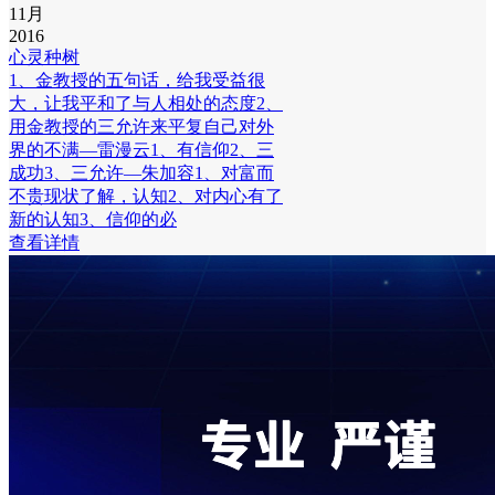
11月
2016
心灵种树
1、金教授的五句话，给我受益很
大，让我平和了与人相处的态度2、
用金教授的三允许来平复自己对外
界的不满—雷漫云1、有信仰2、三
成功3、三允许—朱加容1、对富而
不贵现状了解，认知2、对内心有了
新的认知3、信仰的必
查看详情