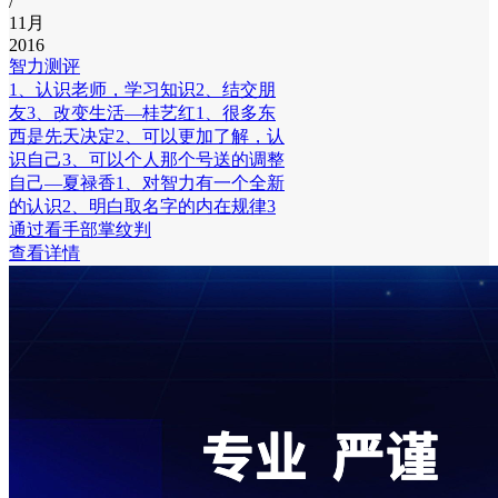
/
11月
2016
智力测评
1、认识老师，学习知识2、结交朋
友3、改变生活—桂艺红1、很多东
西是先天决定2、可以更加了解，认
识自己3、可以个人那个号送的调整
自己—夏禄香1、对智力有一个全新
的认识2、明白取名字的内在规律3
通过看手部掌纹判
查看详情