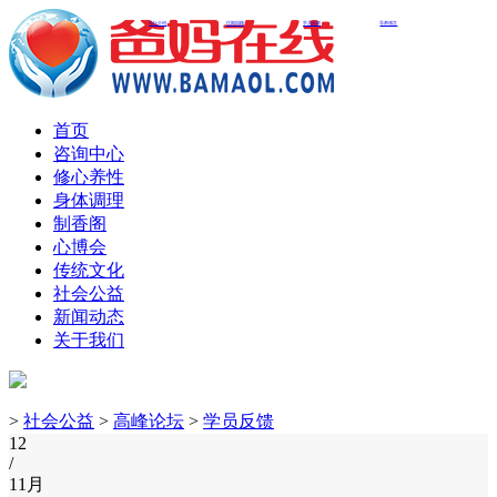
论坛介绍
往期回顾
学员反馈
导师感言
首页
咨询中心
修心养性
身体调理
制香阁
心博会
传统文化
社会公益
新闻动态
关于我们
>
社会公益
>
高峰论坛
>
学员反馈
12
/
11月