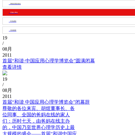
课程排期及报名
历届心博会
学员感悟
活动报道
19
/
08月
2011
首届“和谐·中国应用心理学博览会”圆满闭幕
查看详情
19
/
08月
2011
首届“和谐 中国应用心理学博览会”闭幕辞
尊敬的各位来宾、胡煜董事长、各
位同事、全国的爸妈在线的家人
们：历时七天，由爸妈在线主办
的，中国乃至世界心理学历史上最
大规模的盛会——首届“和谐中国应