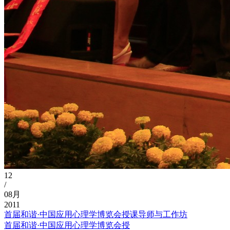
12
/
08月
2011
首届和谐·中国应用心理学博览会授课导师与工作坊
首届和谐·中国应用心理学博览会授