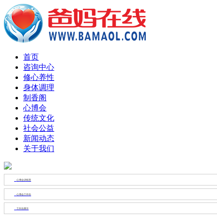
首页
咨询中心
修心养性
身体调理
制香阁
心博会
传统文化
社会公益
新闻动态
关于我们
心博会训练营
心博会工作坊
工作坊展示