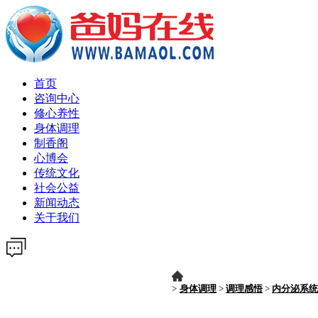
首页
咨询中心
修心养性
身体调理
制香阁
心博会
传统文化
社会公益
新闻动态
关于我们
>
身体调理
>
调理感悟
>
内分泌系统