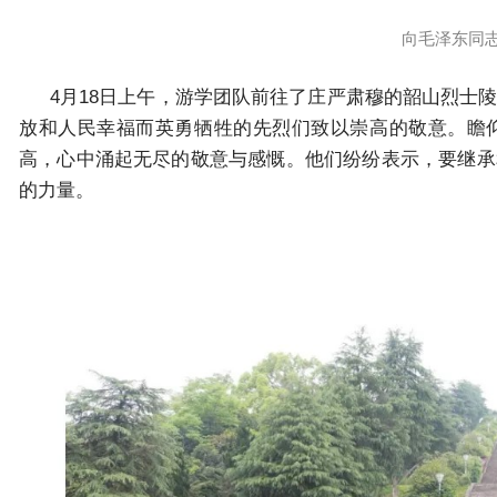
向毛泽东同
4月18日上午，游学团队前往了庄严肃穆的韶山烈士
放和人民幸福而英勇牺牲的先烈们致以崇高的敬意。瞻
高，心中涌起无尽的敬意与感慨。他们纷纷表示，要继承
的力量。