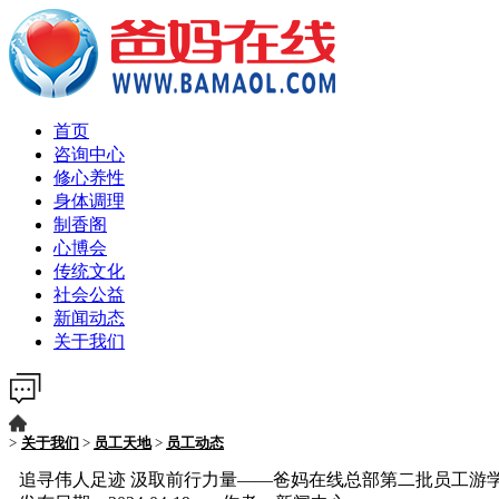
首页
咨询中心
修心养性
身体调理
制香阁
心博会
传统文化
社会公益
新闻动态
关于我们
>
关于我们
>
员工天地
>
员工动态
追寻伟人足迹 汲取前行力量——爸妈在线总部第二批员工游