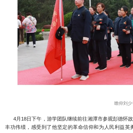
瞻仰刘少
4月18日下午，游学团队继续前往湘潭市参观彭德怀
丰功伟绩，感受到了他坚定的革命信仰和为人民利益英