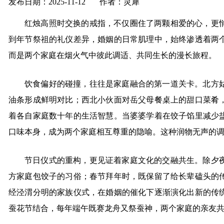
发布日期：2025-11-12 作者：灵犀
红烛高照时交换的戒指，不仅圈住了两颗相爱的心，更
到年节祭祖的礼仪差异，婚姻的日常肌理中，始终渗透着两
而是两个家庭在烟火气中彼此调适、共同生长的漫长旅程。
饮食偏好的碰撞，往往是家庭融合的第一道关卡。北方
油条形成鲜明对比；西北小伙面对岳父母餐桌上的甜口菜肴
着各自家庭数十年的生活智慧。当婆婆学着在饺子馅里减少
口味本身，成为两个家庭相互尊重的隐喻。这种润物无声的
节日仪式的重构，更见证着家庭文化的交融共生。除夕
方家庭包饺子的习俗；春节拜年时，既保留了给长辈磕头的
经泾渭分明的家族仪式，在婚姻的催化下逐渐演化出新的传
蚕花节结合，每年端午既赛龙舟又祭蚕神，两个家庭的亲友