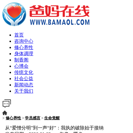
首页
咨询中心
修心养性
身体调理
制香阁
心博会
传统文化
社会公益
新闻动态
关于我们
>
修心养性
>
学员感言
>
生命觉醒
从“爱憎分明”到一声“好”：我执的破除始于接纳