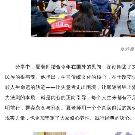
夏老师
分享中，夏老师结合今年在国外的见闻，深刻阐述了文
民族的根与魂。他指出，学习传统文化的核心，在于改变
转人生命运的轨迹——让失意者走出困境，让顺遂者锦上
力法则的本质，就是内心的正向引导；每个人生来都有不
明前行，摒弃杂念与邪念。夏老师用一个个真实鲜活的案
现实力量，也更加坚定了大家修心养性、践行经典的决心。