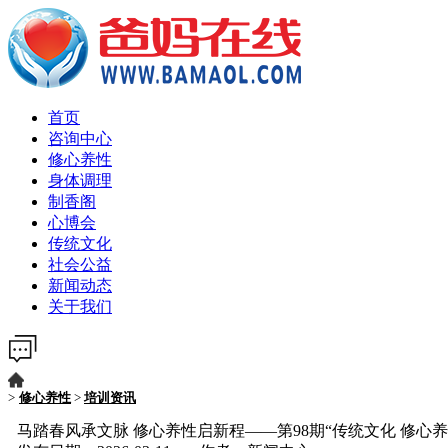
首页
咨询中心
修心养性
身体调理
制香阁
心博会
传统文化
社会公益
新闻动态
关于我们
>
修心养性
>
培训资讯
马踏春风承文脉 修心养性启新程——第98期“传统文化 修心