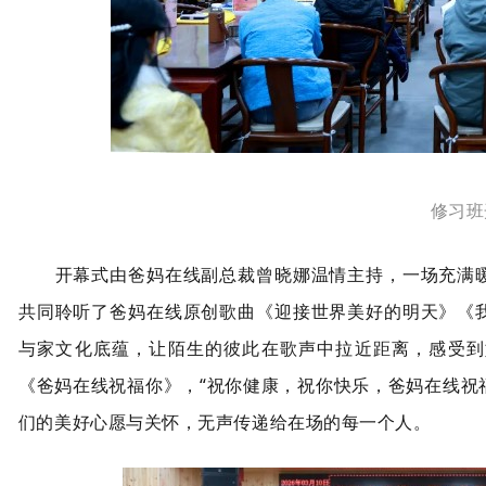
修习班
开幕式由爸妈在线副总裁曾晓娜温情主持，一场充满暖
共同聆听了爸妈在线原创歌曲《迎接世界美好的明天》《
与家文化底蕴，让陌生的彼此在歌声中拉近距离，感受到
《爸妈在线祝福你》，“祝你健康，祝你快乐，爸妈在线祝
们的美好心愿与关怀，无声传递给在场的每一个人。