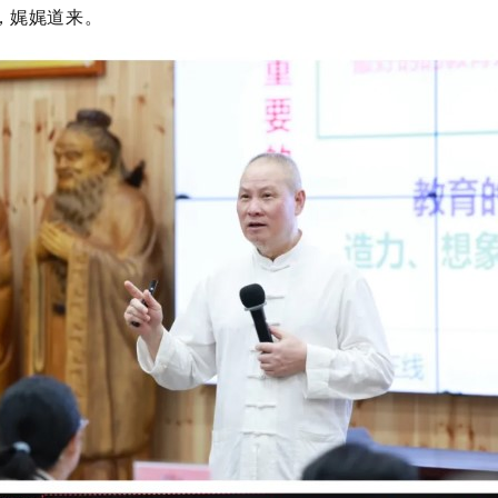
，娓娓道来。