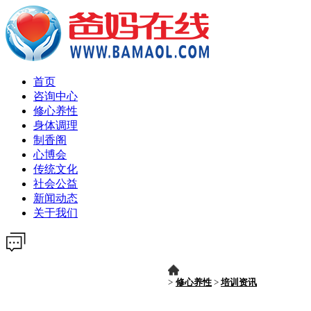
首页
咨询中心
修心养性
身体调理
制香阁
心博会
传统文化
社会公益
新闻动态
关于我们
>
修心养性
>
培训资讯