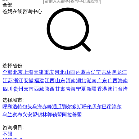
全部
爸妈在线咨询中心
选择省份:
全部
北京
上海
天津
重庆
河北
山西
内蒙古
辽宁
吉林
黑龙江
江苏
浙江
安徽
福建
江西
山东
河南
湖北
湖南
广东
广西
海南
四川
贵州
云南
西藏
陕西
甘肃
青海
宁夏
新疆
香港
澳门
台湾
选择城市:
呼和浩特
包头
乌海
赤峰
通辽
鄂尔多斯
呼伦贝尔
巴彦淖尔
乌兰察布
兴安盟
锡林郭勒盟
阿拉善盟
咨询项目:
不限